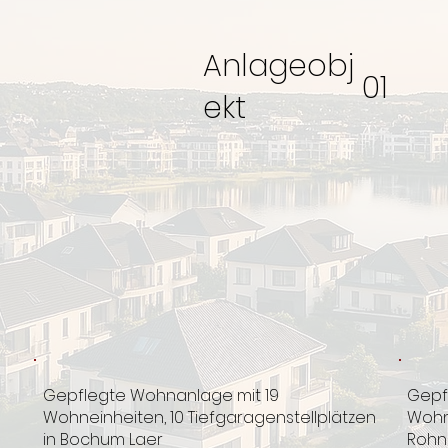
Anlageobj
01
ekt
Gepflegte Wohnanlage mit 19
Gepf
Wohneinheiten, 10 Tiefgaragenstellplätzen
Wohne
in Bochum Laer
Rohn