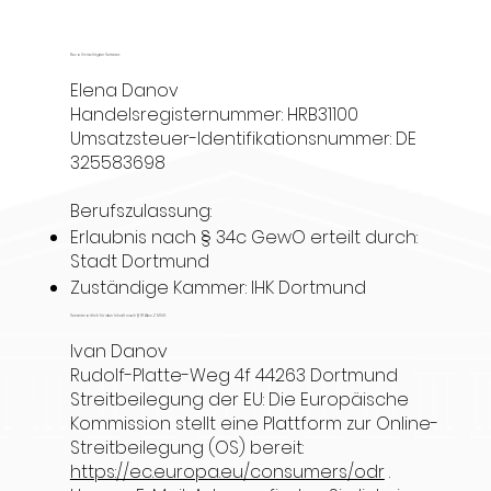
Bevollmächtigter Vertreter:
Elena Danov
Handelsregisternummer: HRB31100
Umsatzsteuer-Identifikationsnummer: DE
325583698
Berufszulassung:
Erlaubnis nach § 34c GewO erteilt durch:
Stadt Dortmund
Zuständige Kammer: IHK Dortmund
Verantwortlich für den Inhalt nach § 18 Abs. 2 MStV:
Ivan Danov
Rudolf-Platte-Weg 4f 44263 Dortmund
Streitbeilegung der EU: Die Europäische
Kommission stellt eine Plattform zur Online-
Streitbeilegung (OS) bereit:
https://ec.europa.eu/consumers/odr
.