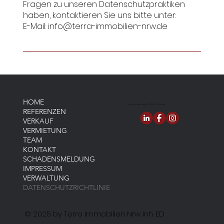
Fragen zu unseren Datenschutzpraktiken
haben, kontaktieren Sie uns bitte unter:
E-Mail:
info@terra-immobilien-nrw.de
HOME
Rudolf-Platte-Weg 4f 44263 Dortmund
REFERENZEN
VERKAUF
VERMIETUNG
TEAM
KONTAKT
SCHADENSMELDUNG
IMPRESSUM
VERWALTUNG
DATENSCHUTZRICHTLINIE
© 2025 by Terra Immobilien Nrw inh. ED